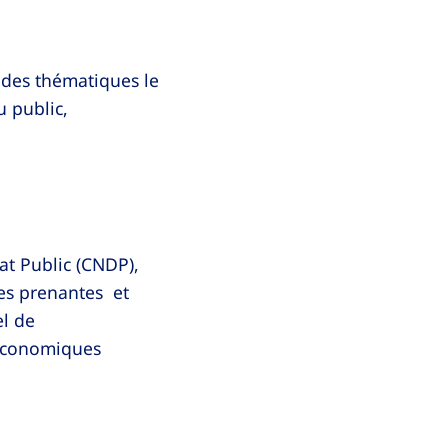
r des thématiques le
u public,
at Public (CNDP),
ies prenantes et
el de
 économiques