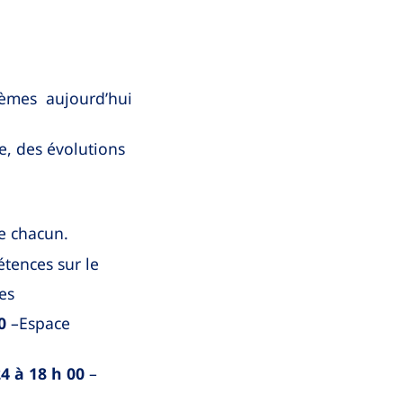
 thèmes aujourd’hui
e, des évolutions
de chacun.
tences sur le
les
0
–Espace
 à 18 h 00
–