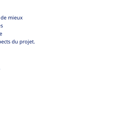
n de mieux
es
e
pects du projet.
r