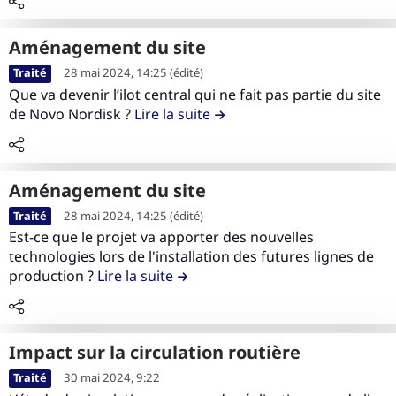
o
t
i
e
u
n
i
n
o
c
d
c
e
t
aménagement du site
n
o
e
e
-
r
L
f
n
Traité
28 mai 2024, 14:25
(édité)
l
p
c
i
i
o
Que va devenir l’ilot central qui ne fait pas partie du site
t
a
o
y
b
r
de Novo Nordisk ?
Lire la suite
de la contribution aménage
r
e
c
u
c
u
e
m
n
o
r
l
t
l
a
u
n
l
i
i
e
t
d
t
a
s
aménagement du site
o
c
i
e
r
z
t
L
n
o
Traité
28 mai 2024, 14:25
(édité)
o
l
i
o
e
i
L
n
Est-ce que le projet va apporter des nouvelles
n
a
b
n
r
a
technologies lors de l'installation des futures lignes de
t
e
c
u
e
e
production ?
Lire la suite
de la contribution aménagement 
m
e
t
o
t
d
l
o
n
r
n
i
'
e
b
u
e
t
o
a
c
i
d
c
r
Impact sur la circulation routière
n
c
o
l
e
r
i
L
a
t
n
Traité
30 mai 2024, 9:22
i
l
u
b
i