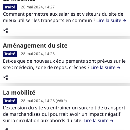
L
o
n
o
a
L
b
a
n
Traité
28 mai 2024, 14:27
c
m
c
i
u
Comment permettre aux salariés et visiteurs du site de
m
t
e
m
o
r
t
mieux utiliser les transports en commun ?
Lire la suite
de l
o
e
s
e
n
e
i
b
n
l
t
l
o
i
u
e
r
e
n
l
d
aménagement du site
v
i
c
e
i
e
L
i
b
o
n
Traité
28 mai 2024, 14:25
t
l
i
e
u
n
Est-ce que de nouveaux équipements sont prévus sur le
v
é
a
r
r
t
site : médecin, zone de repos, crèches ?
Lire la suite
de la 
t
i
c
e
d
i
e
r
o
l
e
o
n
o
n
e
c
n
u
n
t
La mobilité
c
r
E
d
n
r
L
o
o
c
Traité
28 mai 2024, 14:26
(édité)
e
e
i
i
n
L’extension du site va entrainer un surcroit de transport
i
o
l
m
b
r
de marchandises qui pourrait avoir un impact négatif
t
s
l
a
e
u
e
sur la circulation aux abords du site.
Lire la suite
de la cont
e
s
o
c
n
t
l
n
a
g