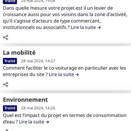
u
n
Traité
29 mai 2024, 19:08
o
i
t
t
Dans quelle mesure votre projet est il un levier de
n
r
i
croissance aussi pour vos voisins dans la zone d'activité,
e
t
e
o
qu'il s'agisse d'acteurs de type commercant,
n
r
l
institutionnels ou associatifs ?
Lire la suite
de la contributi
n
u
i
e
L
d
b
c
a
e
u
o
m
l
La mobilité
t
n
o
a
L
i
Traité
28 mai 2024, 14:27
t
b
c
i
o
Comment faciliter le co-voiturage en particulier avec les
e
i
o
r
entreprises du site ?
Lire la suite
de la contribution La mobi
n
n
l
n
e
Q
u
i
t
l
u
d
t
r
e
e
e
é
i
environnement
c
s
l
b
L
o
Traité
28 mai 2024, 14:26
t
a
u
i
n
Quel est l’impact du projet en termes de consommation
i
c
t
r
d’eau ?
Lire la suite
de la contribution environnement
t
o
o
i
e
e