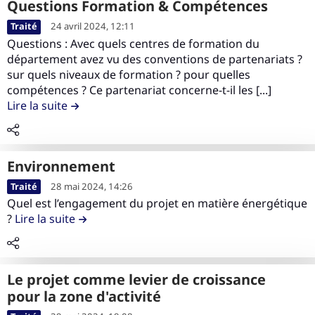
Questions Formation & Compétences
c
L
o
Traité
24 avril 2024, 12:11
i
n
Questions : Avec quels centres de formation du
r
département avez vu des conventions de partenariats ?
t
e
sur quels niveaux de formation ? pour quelles
e
l
compétences ? Ce partenariat concerne-t-il les [...]
n
Lire la suite
de la contribution Questions Formation & Co
e
u
c
d
o
e
n
l
Environnement
t
a
L
Traité
28 mai 2024, 14:26
e
c
i
Quel est l’engagement du projet en matière énergétique
n
o
r
?
Lire la suite
de la contribution Environnement
u
n
e
d
t
l
e
r
e
l
Le projet comme levier de croissance
i
c
a
pour la zone d'activité
b
o
c
L