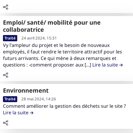
t
e
n
u
e
r
c
a
d
m
i
o
m
e
e
Emploi/ santé/ mobilité pour une
b
n
é
l
n
collaboratrice
u
t
n
a
t
L
t
Traité
24 avril 2024, 15:31
e
a
c
d
i
i
Vy l'ampleur du projet et le besoin de nouveaux
n
g
o
u
r
o
employés, il faut rendre le territoire attractif pour les
u
e
n
s
e
futurs arrivants. Ce qui mène à deux remarques et
n
d
m
t
i
l
questions : -comment proposer aux [...]
Lire la suite
de la 
I
e
e
r
t
e
m
l
n
i
e
c
p
a
t
b
o
a
c
d
Environnement
u
n
c
o
u
L
t
Traité
28 mai 2024, 14:26
t
t
n
s
i
i
Comment améliorer la gestion des déchets sur le site ?
e
s
t
i
r
o
Lire la suite
de la contribution Environnement
n
u
r
t
e
n
u
r
i
e
l
L
d
l
b