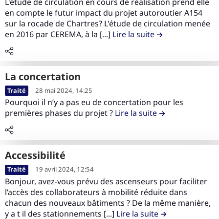
m
i
L'étude de circulation en cours de réalisation prend elle
t
t
a
t
u
r
en compte le futur impact du projet autoroutier A154
é
v
e
é
c
e
t
e
sur la rocade de Chartres? L'étude de circulation menée
n
i
n
o
m
i
l
en 2016 par CEREMA, à la [...]
Lire la suite
de la contribution
a
t
u
n
e
o
e
g
é
d
t
n
n
c
e
e
r
t
L
o
m
l
La concertation
i
a
n
e
a
L
b
Traité
28 mai 2024, 14:25
m
t
n
c
i
u
Pourquoi il n’y a pas eu de concertation pour les
o
e
t
o
r
t
premières phases du projet ?
Lire la suite
de la contributi
b
n
d
n
e
i
i
u
u
t
l
o
l
d
s
r
e
n
i
e
i
Accessibilité
i
c
a
t
l
t
L
b
o
m
Traité
19 avril 2024, 12:54
é
a
e
i
u
n
Bonjour, avez-vous prévu des ascenseurs pour faciliter
é
c
r
t
l’accès des collaborateurs à mobilité réduite dans
t
n
o
e
i
chacun des nouveaux bâtiments ? De la même manière,
e
a
n
l
y a t il des stationnements [...]
Lire la suite
de la contributio
o
n
g