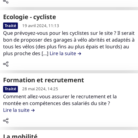
n
n
o
l
n
s
t
n
e
u
F
r
Ecologie - cycliste
E
c
d
o
i
L
n
o
Traité
19 avril 2024, 11:13
e
r
b
i
v
n
Que prévoyez-vous pour les cyclistes sur le site ? Il serait
l
m
u
r
bon de proposer des garages à vélo abrités et adaptés à
i
t
a
a
t
e
tous les vélos (des plus fins au plus épais et lourds) au
r
e
c
t
i
l
plus proche des [...]
Lire la suite
de la contribution Ecologie 
o
n
o
i
o
e
n
u
n
o
n
c
n
d
t
n
L
o
e
e
r
formation et recrutement
&
e
n
m
l
i
L
C
Traité
28 mai 2024, 14:25
p
t
e
a
b
i
o
Comment allez-vous assurer le recrutement et la
r
e
n
c
u
r
m
montée en compétences des salariés du site ?
o
n
t
o
t
e
Lire la suite
de la contribution formation et recrutement
p
j
u
n
i
l
é
e
d
t
o
e
t
t
e
r
n
c
e
c
l
La mobilité
i